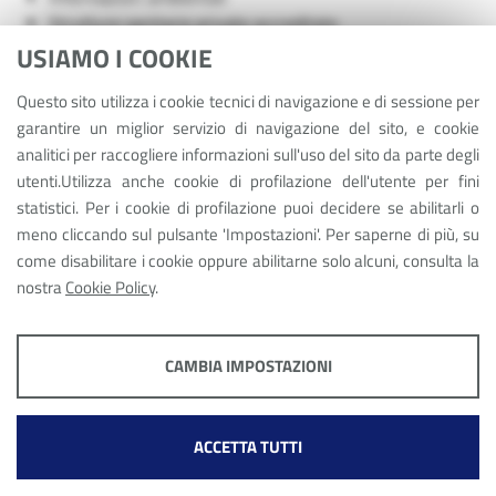
Strutture sanitarie private accreditate
Interventi straordinari e di emergenza
USIAMO I COOKIE
Altri contenuti
Questo sito utilizza i cookie tecnici di navigazione e di sessione per
garantire un miglior servizio di navigazione del sito, e cookie
analitici per raccogliere informazioni sull'uso del sito da parte degli
utenti.Utilizza anche cookie di profilazione dell'utente per fini
statistici. Per i cookie di profilazione puoi decidere se abilitarli o
meno cliccando sul pulsante 'Impostazioni'. Per saperne di più, su
come disabilitare i cookie oppure abilitarne solo alcuni, consulta la
nostra
Cookie Policy
.
COOKIE TECNICI
CAMBIA IMPOSTAZIONI
Fondazione C.E.R. PARMA 2030
Il sito utilizza cookie tecnici per analizzare il traffico da e verso il sito. I
Largo Torello de Strada 11/a 43121 Parma (PR)
cookie tecnici consento anche di fornire un migliore servizio di
Codice Fiscale: 92215000347
navigazione sul sito, e raccolgono informazioni di navigazione a questo
ACCETTA TUTTI
scopo.
released by It.City S.p.A. ©2024