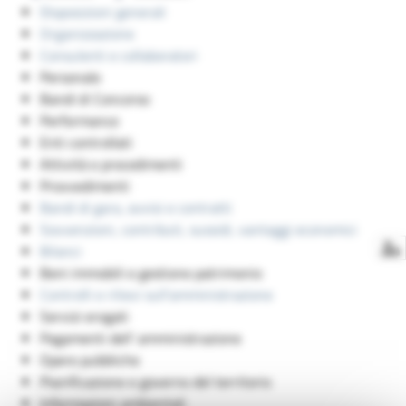
Disposizioni generali
Organizzazione
Consulenti e collaboratori
Personale
Bandi di Concorso
Performance
Enti controllati
Attività e procedimenti
Provvedimenti
Bandi di gara, avvisi e contratti
Sovvenzioni, contributi, sussidi, vantaggi economici
Bilanci
Beni immobili e gestione patrimonio
Controlli e rilievi sull'amministrazione
Servizi erogati
Pagamenti dell' amministrazione
Opere pubbliche
Pianificazione e governo del territorio
Informazioni ambientali